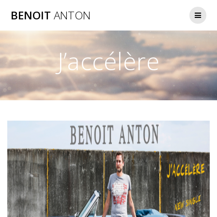
Passer
BENOIT
ANTON
au
contenu
J’accélère