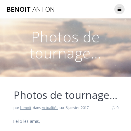
Passer
BENOIT
ANTON
au
contenu
Photos de
tournage…
Photos de tournage…
par
benoit
dans
Actualités
sur 6 janvier 2017
0
Hello les amis,