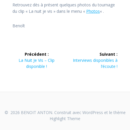
Retrouvez dès à présent quelques photos du tournage
du clip « La nuit je vis » dans le menu «
Photos
« .
Benoît
Navigation
Précédent :
Suivant :
de
Article
Article
La Nuit Je Vis – Clip
Interviews disponibles à
précédent :
suivant :
disponible !
l’écoute !
l’article
© 2026 BENOIT ANTON. Construit avec WordPress et le thème
Highlight Theme