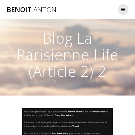
Passer
BENOIT
ANTON
au
contenu
Blog La
Parisienne Life
(Article 2) 2