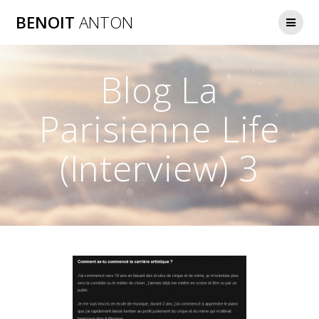
Passer
BENOIT
ANTON
au
contenu
Blog La
Parisienne Life
(Interview) 3