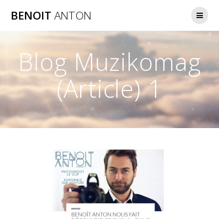
Passer
BENOIT
ANTON
au
contenu
Blog Muzikomag
(Article) 1