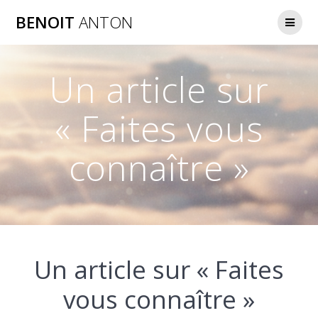
Passer
BENOIT
ANTON
au
contenu
Un article sur
« Faites vous
connaître »
Un article sur « Faites
vous connaître »