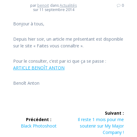
par
benoit
dans
Actualités
0
sur 11 septembre 2014
Bonjour à tous,
Depuis hier soir, un article me présentant est disponible
sur le site « Faites vous connaître ».
Pour le consulter, c’est par ici que ça se passe :
ARTICLE BENOÎT ANTON
Benoît Anton
Navigation
Suivant :
de
Article
Précédent :
Il reste 1 mois pour me
Article
suivant :
Black Photoshoot
soutenir sur My Major
l’article
précédent :
Company !