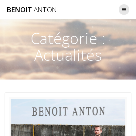
Passer
BENOIT
ANTON
au
contenu
Catégorie :
Actualités