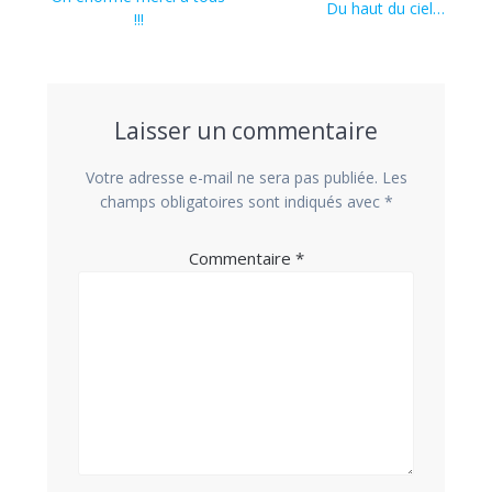
de
Article
Du haut du ciel…
précédent :
!!!
suivant :
l’article
Laisser un commentaire
Votre adresse e-mail ne sera pas publiée.
Les
champs obligatoires sont indiqués avec
*
Commentaire
*