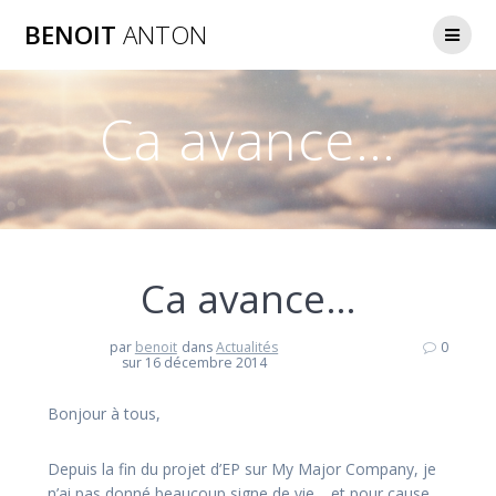
Passer
BENOIT
ANTON
au
contenu
Ca avance…
Ca avance…
par
benoit
dans
Actualités
0
sur 16 décembre 2014
Bonjour à tous,
Depuis la fin du projet d’EP sur My Major Company, je
n’ai pas donné beaucoup signe de vie… et pour cause,